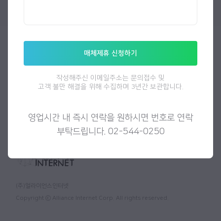
제휴 및 지원
매체제휴 신청하기
공지사항
도움말
찾아오는길
이용약관
개인정보 취급방침
작성해주신 이메일주소는 문의접수 및
고객 불만 해결을 위해 수집하며 3년간 보관합니다.
서울시 강남구 테헤란로 507, WeWork빌딩 8층
대표이사
이정민
사업자등록번호
영업시간 내 즉시 연락을 원하시면 번호로
211-88-53648
연락
email
consulting@allianceinternet.co.kr
부탁드립니다. 02-544-0250
(주)얼라이언스인터넷
Copyright ⓒ Alliance Internet Corp. All rights reserved.